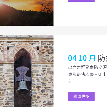
04 10 月
防
出席崇拜聚會防疫須
息及盡快求醫。如出
何...
閱讀更多