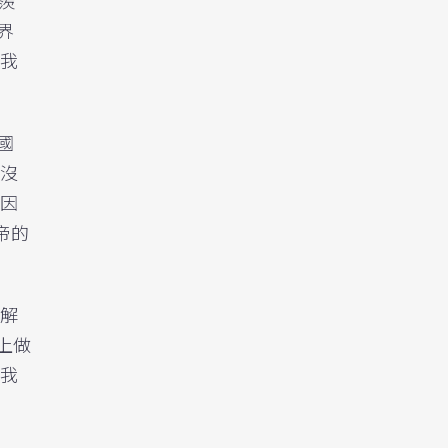
界
我
國
沒
因
帝的
解
世上做
我