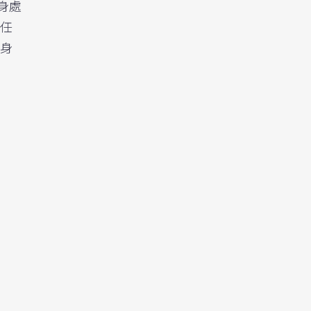
管身處
任
身