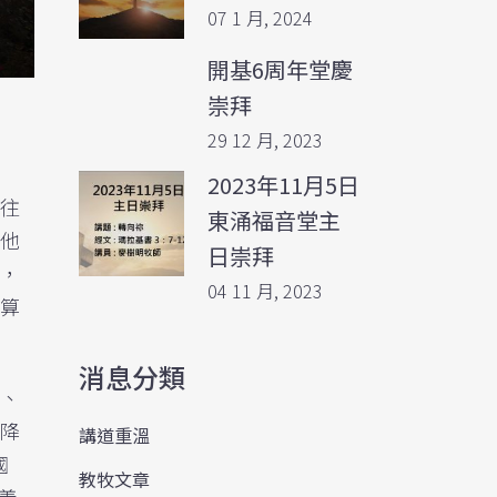
07 1 月, 2024
開基6周年堂慶
崇拜
29 12 月, 2023
2023年11月5日
往
東涌福音堂主
他
日崇拜
，
04 11 月, 2023
算
消息分類
、
降
講道重溫
國
教牧文章
羨